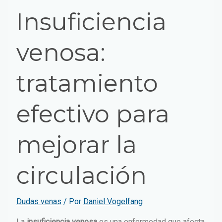
Insuficiencia
venosa:
tratamiento
efectivo para
mejorar la
circulación
Dudas venas
/ Por
Daniel Vogelfang
La
insuficiencia venosa
es una enfermedad que afecta