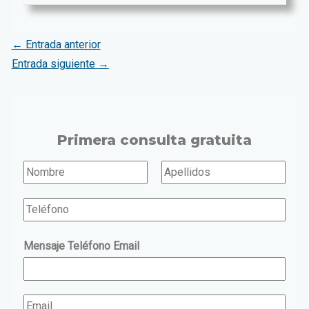
←
Entrada anterior
Entrada siguiente
→
Primera consulta gratuita
N
o
N
A
T
o
p
m
e
m
e
b
Mensaje Teléfono Email
b
l
l
r
r
l
é
e
e
i
f
*
E
d