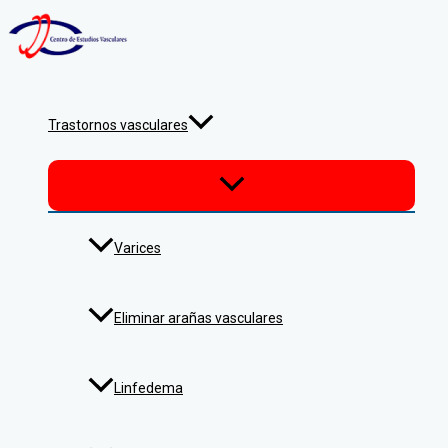
Alternar
Alternar
Alternar
Ir
Navegación
menú
menú
menú
al
de
contenido
entradas
Trastornos vasculares
Varices
Eliminar arañas vasculares
Linfedema