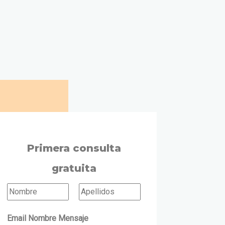
Primera consulta
gratuita
N
o
N
A
Email Nombre Mensaje
o
p
m